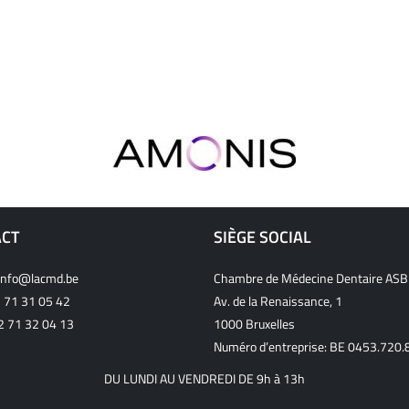
ACT
SIÈGE SOCIAL
info@lacmd.be
Chambre de Médecine Dentaire ASB
 71 31 05 42
Av. de la Renaissance, 1
32 71 32 04 13
1000 Bruxelles
Numéro d’entreprise: BE 0453.720.
DU LUNDI AU VENDREDI DE 9h à 13h