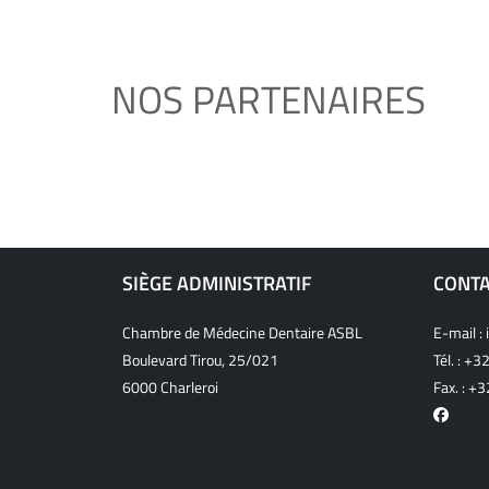
NOS PARTENAIRES
SIÈGE ADMINISTRATIF
CONT
Chambre de Médecine Dentaire ASBL
E-mail :
Boulevard Tirou, 25/021
Tél. :
+32
6000 Charleroi
Fax. : +