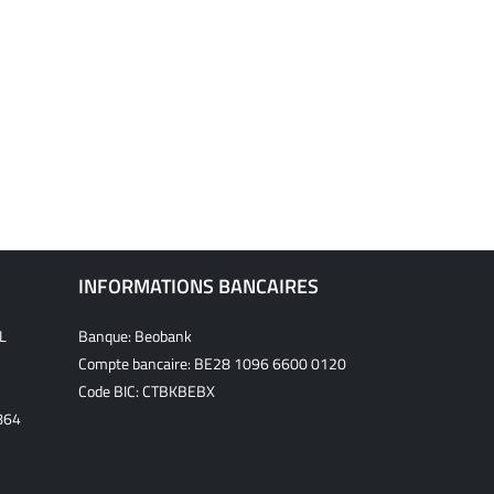
INFORMATIONS BANCAIRES
L
Banque: Beobank
Compte bancaire: BE28 1096 6600 0120
Code BIC: CTBKBEBX
864