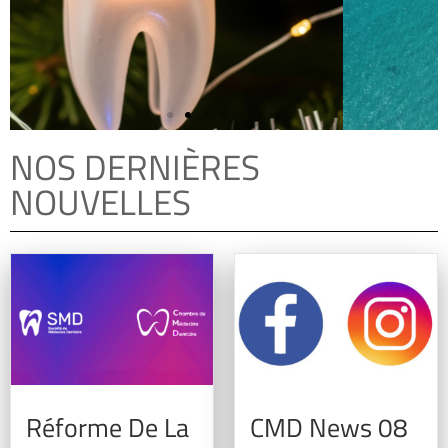
NOS DERNIÈRES
NOUVELLES
Incisif 215 - une envie
d'évasion
La version 215 de notre incisif est sortie.
N'hésitez pas à le consulter
Réforme De La
CMD News 08