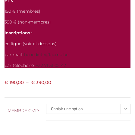
Prix
190 € (membres)
390 € (non-membres)
Inscriptions :
en ligne (voir ci-dessous)
par mail:
benedicte@lacmd.be
par téléphone:
+32 71 31 05 42
€
190,00
–
€
390,00
Choisir une option
MEMBRE CMD