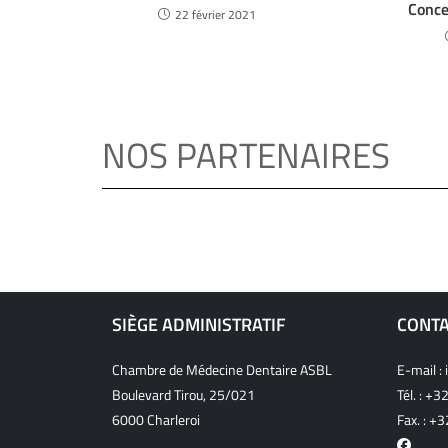
Conce
22 février 2021
NOS PARTENAIRES
SIÈGE ADMINISTRATIF
CONT
Chambre de Médecine Dentaire ASBL
E-mail :
Boulevard Tirou, 25/021
Tél. :
+32
6000 Charleroi
Fax. : +