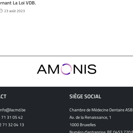
rnant La Loi VDB.
23 août 2023
ACT
SIÈGE SOCIAL
info@lacmd.be
Chambre de Médecine Dentaire ASB
 71 31 05 42
Av. de la Renaissance, 1
32 71 32 04 13
1000 Bruxelles
Numéro d’entreprise: BE 0453.720.