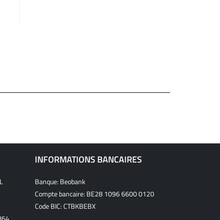
INFORMATIONS BANCAIRES
L
Banque: Beobank
Compte bancaire: BE28 1096 6600 0120
Code BIC: CTBKBEBX
864