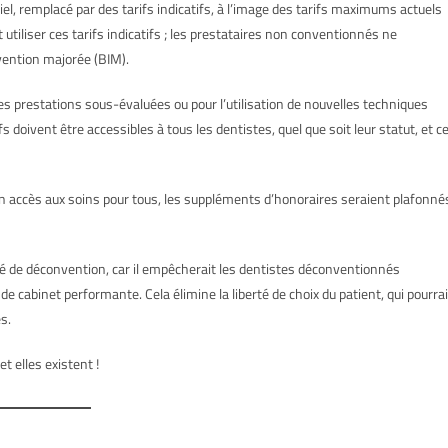
el, remplacé par des tarifs indicatifs, à l’image des tarifs maximums actuels
utiliser ces tarifs indicatifs ; les prestataires non conventionnés ne
rvention majorée (BIM).
our des prestations sous-évaluées ou pour l’utilisation de nouvelles techniques
 doivent être accessibles à tous les dentistes, quel que soit leur statut, et c
t un accès aux soins pour tous, les suppléments d’honoraires seraient plafonné
ité de déconvention, car il empêcherait les dentistes déconventionnés
e cabinet performante. Cela élimine la liberté de choix du patient, qui pourrai
es.
t elles existent !