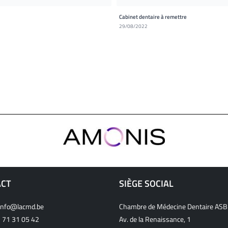
Cabinet dentaire à remettre
29/08/2022
ACT
SIÈGE SOCIAL
info@lacmd.be
Chambre de Médecine Dentaire ASB
 71 31 05 42
Av. de la Renaissance, 1