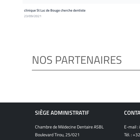
clinique St Luc de Bouge cherche dentiste
23/09/2021
NOS PARTENAIRES
SIÈGE ADMINISTRATIF
CONT
Chambre de Médecine Dentaire ASBL
E-mail :
Boulevard Tirou, 25/021
Tél. :
+32