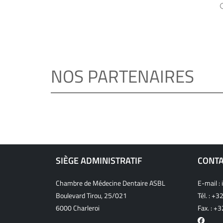
NOS PARTENAIRES
SIÈGE ADMINISTRATIF
CONT
Chambre de Médecine Dentaire ASBL
E-mail :
Boulevard Tirou, 25/021
Tél. :
+32
6000 Charleroi
Fax. : +