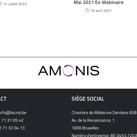
Mai 2021 En Webinaire
31 juillet 2023
16 avril 2021
ACT
SIÈGE SOCIAL
info@lacmd.be
Chambre de Médecine Dentaire ASB
 71 31 05 42
Av. de la Renaissance, 1
32 71 32 04 13
1000 Bruxelles
Numéro d’entreprise: BE 0453.720.