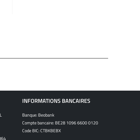
INFORMATIONS BANCAIRES
L
Banque: Beobank
Compte bancaire: BE28 1096 6600 0120
Code BIC: CTBKBEBX
864