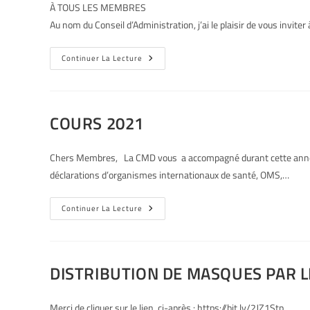
À TOUS LES MEMBRES Bruxelles, le 18
Au nom du Conseil d’Administration, j’ai le plaisir de vous inviter à
Continuer La Lecture
COURS 2021
Chers Membres, La CMD vous a accompagné durant cette année C
déclarations d’organismes internationaux de santé, OMS,…
Continuer La Lecture
DISTRIBUTION DE MASQUES PAR L
Merci de cliquer sur le lien, ci-après : https://bit.ly/2JZ1Stp