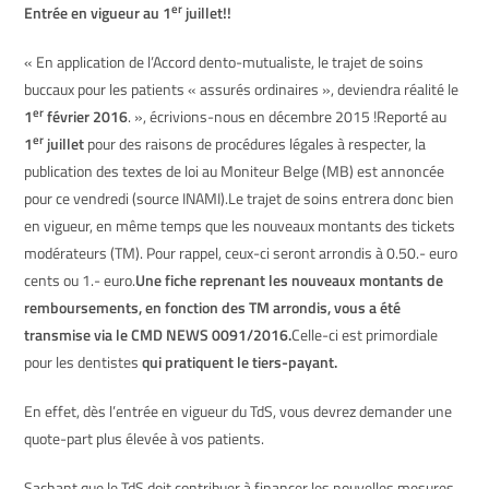
er
Entrée en vigueur au 1
juillet!!
« En application de l’Accord dento-mutualiste, le trajet de soins
buccaux pour les patients « assurés ordinaires », deviendra réalité le
er
1
février 2016
. », écrivions-nous en décembre 2015 !Reporté au
er
1
juillet
pour des raisons de procédures légales à respecter, la
publication des textes de loi au Moniteur Belge (MB) est annoncée
pour ce vendredi (source INAMI).Le trajet de soins entrera donc bien
en vigueur, en même temps que les nouveaux montants des tickets
modérateurs (TM). Pour rappel, ceux-ci seront arrondis à 0.50.- euro
cents ou 1.- euro.
Une fiche reprenant les nouveaux montants de
remboursements, en fonction des TM arrondis, vous a été
transmise via le CMD NEWS 0091/2016.
Celle-ci est primordiale
pour les dentistes
qui pratiquent le tiers-payant.
En effet, dès l’entrée en vigueur du TdS, vous devrez demander une
quote-part plus élevée à vos patients.
Sachant que le TdS doit contribuer à financer les nouvelles mesures