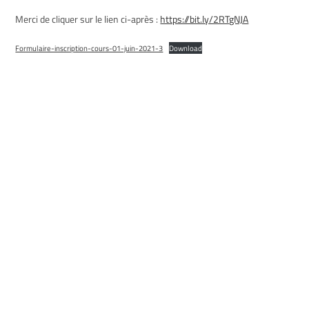
Merci de cliquer sur le lien ci-après :
https://bit.ly/2RTgNJA
Formulaire-inscription-cours-01-juin-2021-3
Download