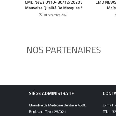
CMD News 0110- 30/12/2020 :
CMD NEWS 
Mauvaise Qualité De Masques !
Maît
30 décembre 2020
NOS PARTENAIRES
SIÈGE ADMINISTRATIF
CONT
Chambre de Médecine Dentaire ASBL
E-mail :
Boulevard Tirou, 25/021
Tél. :
+32