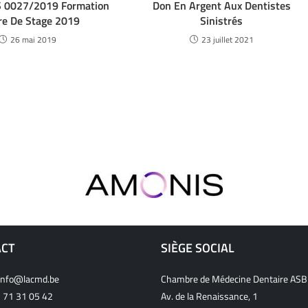
0027/2019 Formation
Don En Argent Aux Dentistes
re De Stage 2019
Sinistrés
26 mai 2019
23 juillet 2021
ACT
SIÈGE SOCIAL
info@lacmd.be
Chambre de Médecine Dentaire ASB
 71 31 05 42
Av. de la Renaissance, 1