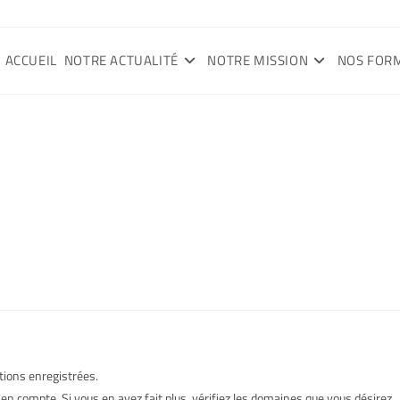
ACCUEIL
NOTRE ACTUALITÉ
NOTRE MISSION
NOS FOR
ations enregistrées.
n compte. Si vous en avez fait plus, vérifiez les domaines que vous désirez