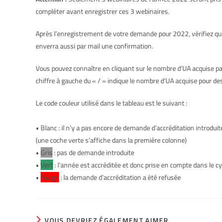
compléter avant enregistrer ces 3 webinaires.
Après l’enregistrement de votre demande pour 2022, vérifiez qu’u
enverra aussi par mail une confirmation.
Vous pouvez connaître en cliquant sur le nombre d’UA acquise par t
chiffre à gauche du « / » indique le nombre d’UA acquise pour des a
Le code couleur utilisé dans le tableau est le suivant :
•
Blanc
: il n’y a pas encore de demande d’accréditation introdui
(une coche verte s’affiche dans la première colonne)
•
Gris
: pas de demande introduite
•
Vert
: l’année est accréditée et donc prise en compte dans le cy
•
Rouge
: la demande d’accréditation a été refusée
VOUS DEVRIEZ ÉGALEMENT AIMER